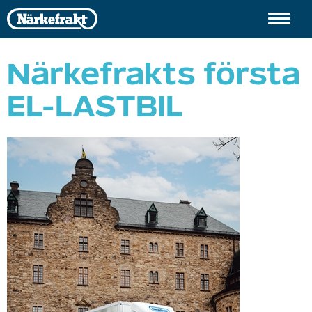
Hoppa
till
huvudinnehåll
Närkefrakts första
EL-LASTBIL