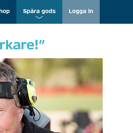
Meny
hop
Spåra gods
Logga in
för
användarkont
rkare!”