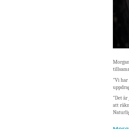
Morgan 
tillsam
"Vi har
uppdrage
"Det är
att räk
Naturli