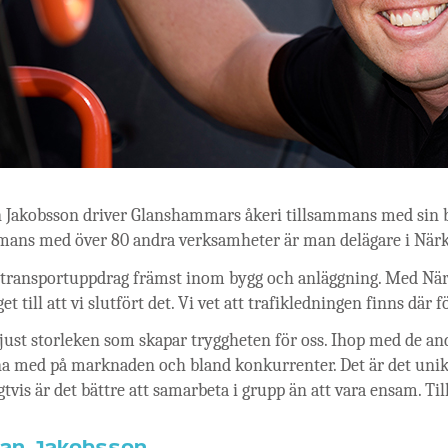
Jakobsson driver Glanshammars åkeri tillsammans med sin bro
mans med över 80 andra verksamheter är man delägare i Närk
 transportuppdrag främst inom bygg och anläggning. Med Närke
t till att vi slutfört det. Vi vet att trafikledningen finns där
 just storleken som skapar tryggheten för oss. Ihop med de and
na med på marknaden och bland konkurrenter. Det är det unik
gtvis är det bättre att samarbeta i grupp än att vara ensam. 