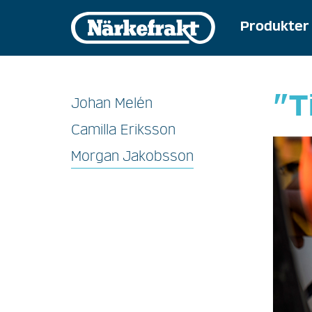
Hoppa
Huvud
till
Produkter 
huvudinnehåll
”T
Johan Melén
Stories
Camilla Eriksson
Morgan Jakobsson