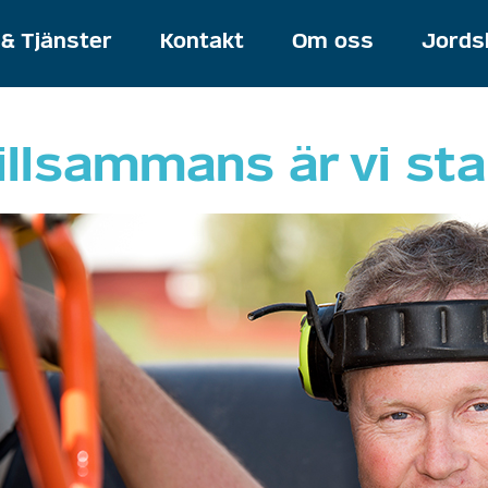
meny
& Tjänster
Kontakt
Om oss
Jords
illsammans är vi sta