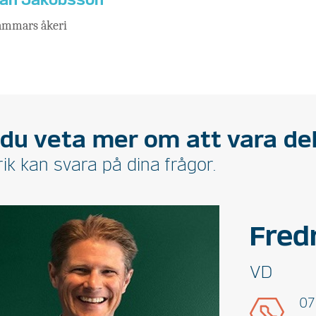
an Jakobsson
ammars åkeri
l du veta mer om att vara de
ik kan svara på dina frågor.
Fred
VD
07