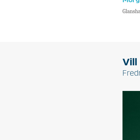
Morg
Glansh
Vil
Fredr