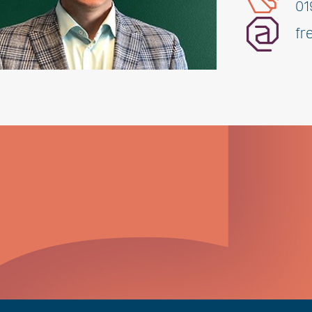
01
fr